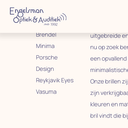
Collectie
Engelsman Opt
Brendel
uitgebreide en
Minima
nu op zoek ben
Porsche
een opvallend
Design
minimalistische
Reykjavik Eyes
Onze brillen z
Vasuma
zijn verkrijgba
kleuren en mat
bril vindt die bi